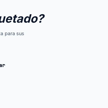
quetado?
ta para sus
ar