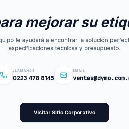
para mejorar su eti
uipo le ayudará a encontrar la solución perfec
especificaciones técnicas y presupuesto.
LLÁMANOS
EMAIL
ventas@dymo.com.
0223 478 8145
Visitar Sitio Corporativo