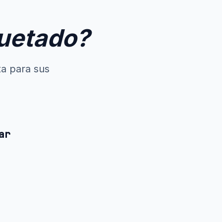
quetado?
ta para sus
ar