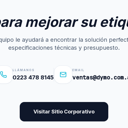
para mejorar su eti
uipo le ayudará a encontrar la solución perfec
especificaciones técnicas y presupuesto.
LLÁMANOS
EMAIL
ventas@dymo.com.
0223 478 8145
Visitar Sitio Corporativo